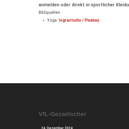
anmelden oder direkt in sportlicher Kle
Bildquellen:
Yoga:
lograstudio / Pixabay
VfL-Gezwitscher
24. Dezember 2024