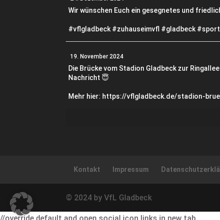
Wir wünschen Euch ein gesegnetes und friedli
#vflgladbeck #zuhauseimvfl #gladbeck #spor
19. November 2024
Die Brücke vom Stadion Gladbeck zur Ringallee 
Nachricht 😇
Mehr hier: https://vflgladbeck.de/stadion-b
Kontakt
Impressum
Datenschutzerkl
© 2024 by VfL Gladbeck
//override default and open social icon links in new tab